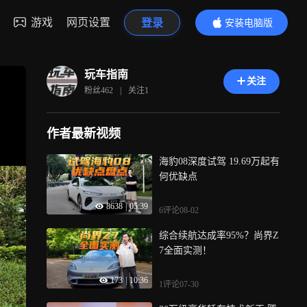
游戏
网页设置
登录
安装电脑版
内容更精彩
玩车指南
关注
粉丝
462
|
关注
1
作者最新视频
海豹08深度试驾 19.69万起有
何优缺点
8638
|
05:39
6评论
08-02
综合续航达成率95%？尚界Z
7全面实测！
173
|
10:36
1评论
07-30