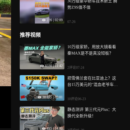
30万级豪华轿车技术新王 腾
势Z9S值不值
226
|
02:09
07-26
推荐视频
10万级家轿，用放大镜看看
秦MAX是不是真没短板？
8330
|
11:42
2评论
07-24
把雪佛兰套在比亚迪上？这
台15万美元的“混血老爷车”
竟能合法上路
30.8万
|
03:01
10评论
06-23
静态测评 第三代元Plus：大
换代全新升级！
485
|
14:00