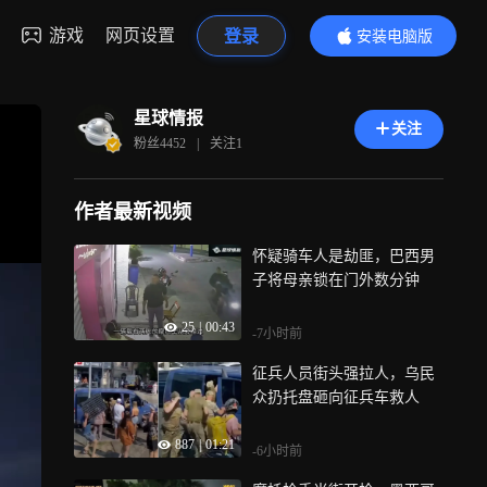
游戏
网页设置
登录
安装电脑版
内容更精彩
星球情报
关注
粉丝
4452
|
关注
1
作者最新视频
怀疑骑车人是劫匪，巴西男
子将母亲锁在门外数分钟
25
|
00:43
-7小时前
征兵人员街头强拉人，乌民
众扔托盘砸向征兵车救人
887
|
01:21
-6小时前