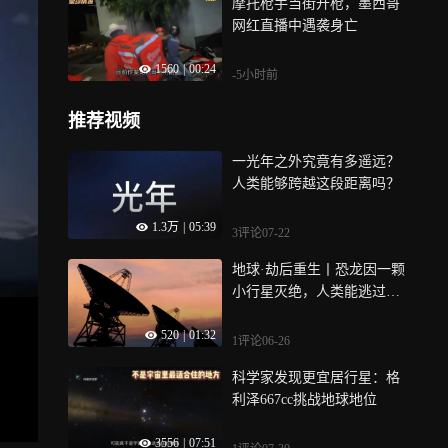
摩托枪手当街开枪，墨西哥
网红直播中遇袭身亡
1560
|
00:24
-5小时前
推荐视频
一光年之外究竟有多遥远？
人类能够跨越这段距离吗？
1.3万
|
05:39
3评论
07-22
地球·劫后重生丨恐龙因一颗
小行星灭绝，人类能逃过同
样的命运吗？
520
|
01:32
1评论
06-26
科学家发现更宜居行星：格
利泽667cc挑战地球地位
3556
|
07:51