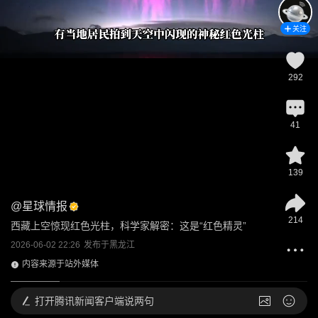
关注
292
41
139
@
星球情报
214
西藏上空惊现红色光柱，科学家解密：这是“红色精灵”
2026-06-02 22:26
发布于
黑龙江
内容来源于站外媒体
打开
腾讯新闻客户端说两句