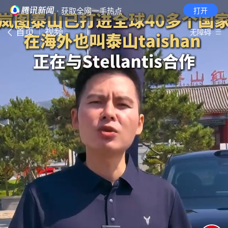
· 获取全网一手热点
打开
首页
视频
无障碍