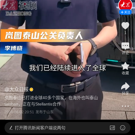
关注
1
评论
收藏
@
大众日报
分享
岚图泰山已打进全球40多个国家，在海外也叫泰山
taishan，正在与Stellantis合作
2026-06-02 20:51
发布于
山东
打开
腾讯新闻客户端说两句