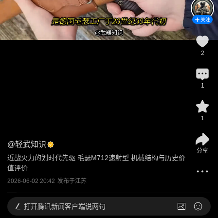
关注
2
1
1
@
轻武知识
分享
近战火力的划时代先驱 毛瑟M712速射型 机械结构与历史价
值评价
2026-06-02 20:42
发布于
江苏
打开
腾讯新闻客户端说两句