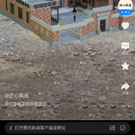
关注
2
评论
2
分享
@
匠心筑造
带你看看那些房屋建造
2026-06-02 20:45
发布于
广东
打开
腾讯新闻客户端说两句