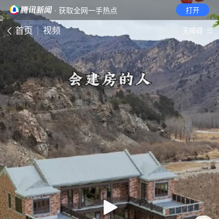
· 获取全网一手热点
打开
首页
视频
无障碍