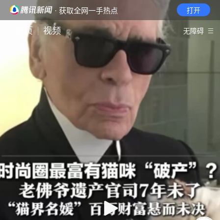
· 获取全网一手热点
打开
首页
视频
无障碍