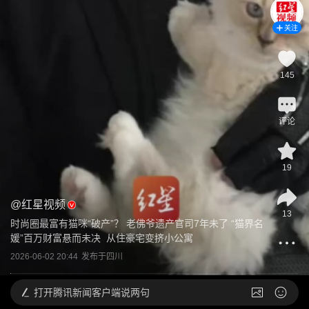
关注
145
评论
19
@
红星视频
13
时尚圈最富有猫咪“破产”？ 老佛爷遗产官司7年未了 “猫界名
媛”百万财富悬而未决  从住豪宅变挤小公寓
2026-06-02 20:44
发布于
四川
打开
腾讯新闻客户端说两句