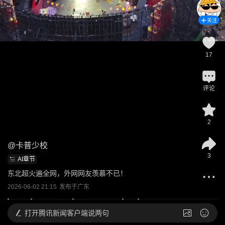
关注
17
评论
2
@
卡普少校
3
AI章节
东北超火遍全网，外网网友羡慕不已！
2026-06-02 21:15
发布于
广东
打开
腾讯新闻客户端说两句