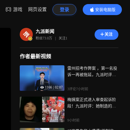
游戏
网页设置
登录
安装电脑版
内容更精彩
九派新闻
关注
粉丝
73.0万
|
关注
1
作者最新视频
雷州招考作弊案 ，第一名投
诉一再被拖延，九派时评：
考试公平不容“人情”腐蚀
1166
|
02:07
3评论
7小时前
梅姨案正式进入审查起诉阶
段！九派时评：她制造的恶
须全面追究
379
|
02:12
9小时前