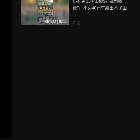
15岁男生华山遭遇“强制收
费”，不买40元车票出不了山
533
|
02:29
昨天