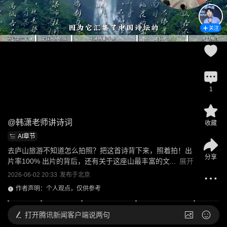
关注
1
@
韩潇老师讲诗词
收藏
AI章节
去庐山旅游不知道怎么拍照？把这首诗背下来，照着拍！出
分享
片率100% 出片的背后，还有关于这座山最丰富的文...
展开
2026-06-02 20:33
发布于
北京
作者声明：个人观点，仅供参考
打开
腾讯新闻客户端说两句