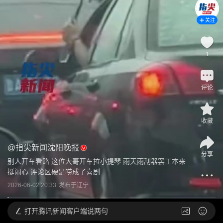
关注
1
评论
收藏
@
指尖新闻沈阳晚报
分享
别人开车看路 这位大哥开车拉小提琴 雨天雨刮器罢工本来
挺闹心 评论区硬是唠成了喜剧
2026-06-02 20:33
发布于
辽宁
打开
腾讯新闻客户端说两句