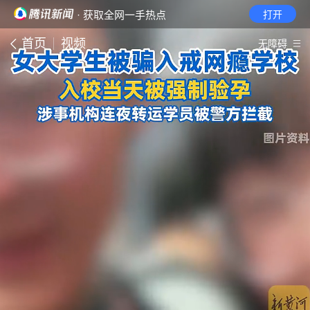
· 获取全网一手热点
打开
首页
视频
无障碍