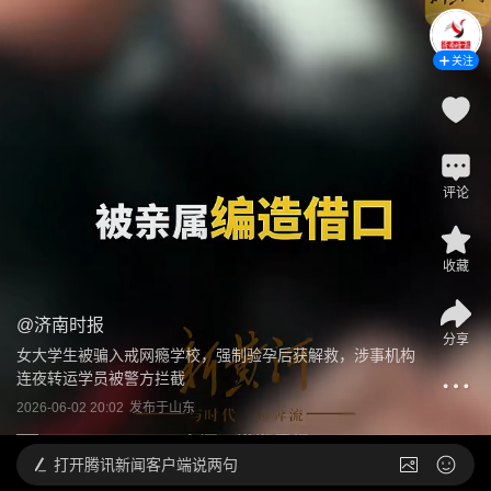
关注
评论
收藏
@
济南时报
分享
女大学生被骗入戒网瘾学校，强制验孕后获解救，涉事机构
连夜转运学员被警方拦截
2026-06-02 20:02
发布于
山东
打开
腾讯新闻客户端说两句