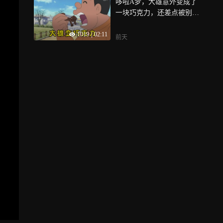
哆啦A梦，大雄意外变成了
一块巧克力，还差点被别人
吃掉
1019
|
02:11
前天