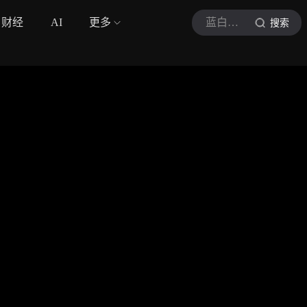
财经
AI
更多
蓝白动漫
搜索