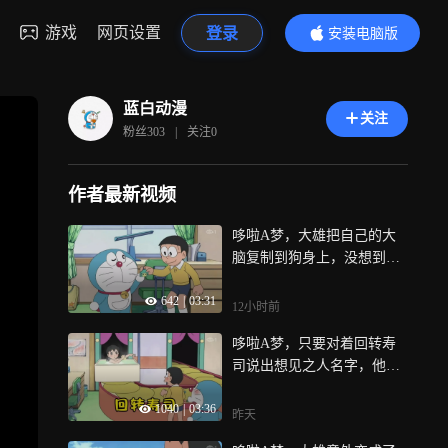
游戏
网页设置
登录
安装电脑版
内容更精彩
蓝白动漫
关注
粉丝
303
|
关注
0
作者最新视频
哆啦A梦，大雄把自己的大
脑复制到狗身上，没想到被
狗取代了自己
642
|
03:31
12小时前
哆啦A梦，只要对着回转寿
司说出想见之人名字，他就
会立马出现
1040
|
03:36
昨天