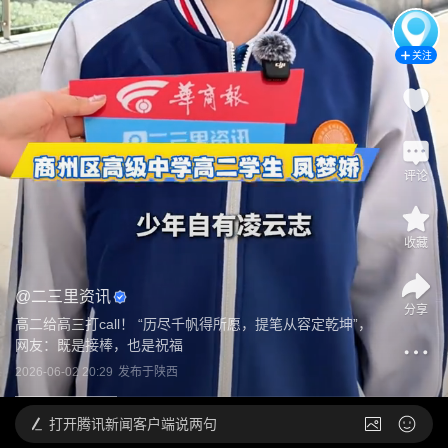
关注
评论
收藏
@
二三里资讯
分享
高二给高三打call！ “历尽千帆得所愿，提笔从容定乾坤”，
网友：既是接棒，也是祝福
2026-06-02 20:29
发布于
陕西
打开
腾讯新闻客户端说两句