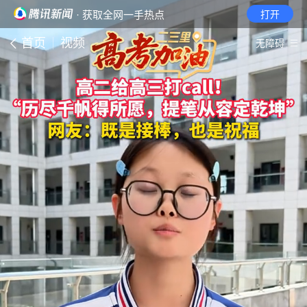
· 获取全网一手热点
打开
首页
视频
无障碍