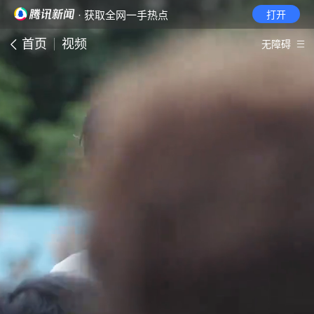
· 获取全网一手热点
打开
首页
视频
无障碍