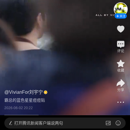
关注
评论
收藏
分享
@
VivianFor刘宇宁
霸总的蓝色星星痘痘贴
2026-06-02 20:22
打开
腾讯新闻客户端说两句