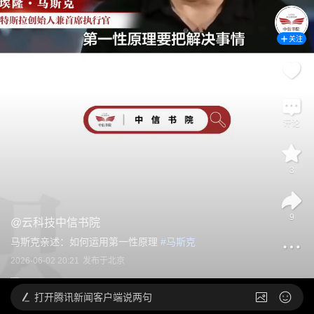
关注
评论
3
9
@
云科技中信书院
马斯克亲述：如何运用第一性原理
 #
马斯克
2026-06-02 20:21
发布于
北京
打开
腾讯新闻客户端说两句