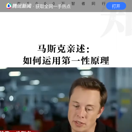
· 获取全网一手热点
打开
首页
视频
无障碍