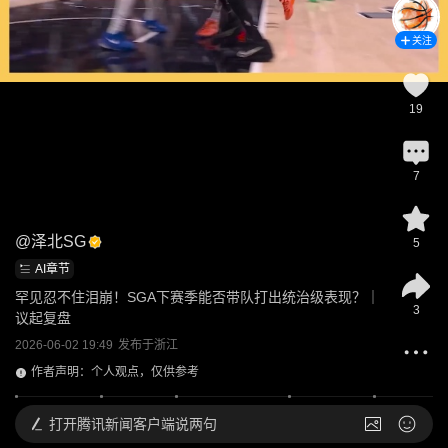
关注
19
7
@
泽北SG
5
AI章节
罕见忍不住泪崩！SGA下赛季能否带队打出统治级表现？｜ 
3
议起复盘
2026-06-02 19:49
发布于
浙江
作者声明：个人观点，仅供参考
打开
腾讯新闻客户端说两句