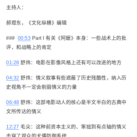
主持人：
郝煜东，《文化纵横》编辑
###
00:53
Part I 有关《阿嬷》本身：一些战术上的批
评，和战略上的肯定
01:28
舒炜：电影在影像风格上还有可以改进的地方
04:32
舒炜：情义叙事有些遮蔽了历史残酷性，纳入历
史视角不一定会削弱情义的力量
06:48
舒炜：这部电影动人的核心是半文半白的古典中
文所传达的情义
12:27
毛尖：这种前资本主义的、笨拙到有点轴的情义
击穿了观众的犬儒防御系统