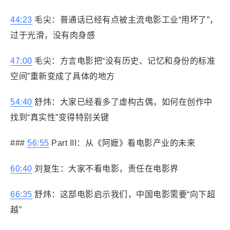
44:23
毛尖：普通话已经有点被主流电影工业“用坏了”，
过于光滑，没有肉身感
47:00
毛尖：方言电影把“没有历史、记忆和身份的标准
空间”重新变成了具体的地方
54:40
舒炜：大家已经看多了虚构古偶，如何在创作中
找到“真实性”变得特别关键
###
56:55
Part III：从《阿嬷》看电影产业的未来
60:40
刘复生：大家不看电影，责任在电影界
66:35
舒炜：这部电影启示我们，中国电影需要“向下超
越”