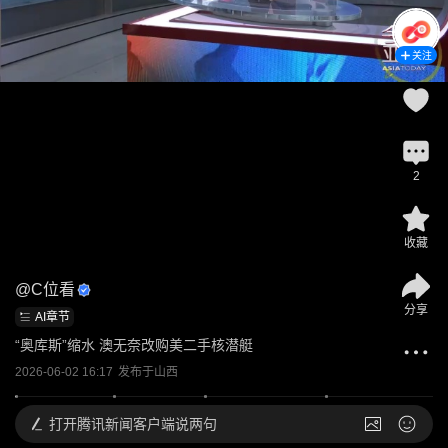
关注
2
收藏
@
C位看
分享
AI章节
“奥库斯”缩水 澳无奈改购美二手核潜艇
2026-06-02 16:17
发布于
山西
打开
腾讯新闻客户端说两句