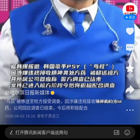
关注
评论
收藏
@
哈尔滨日报新媒体
分享
“鸟叔”被移送至检方接受调查，因涉嫌违规接收精神类处方
药，公司回应调查已结束，今后将积极配合
2026-06-02 16:16
发布于
黑龙江
打开
腾讯新闻客户端说两句