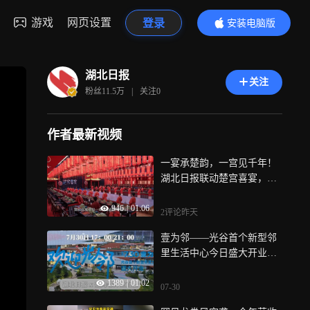
游戏
网页设置
登录
安装电脑版
内容更精彩
湖北日报
关注
粉丝
11.5万
|
关注
0
作者最新视频
一宴承楚韵，一宫见千年！
湖北日报联动楚宫喜宴，溯
源荆州楚文化，沉浸式再现
946
|
01:06
春秋王室大婚盛宴
2评论
昨天
壹为邻——光谷首个新型邻
里生活中心今日盛大开业，
开展为期一个月的精彩活
1389
|
01:02
动：武汉首届甘甘好糖水
07-30
节、机巧屋华中首展 草地音