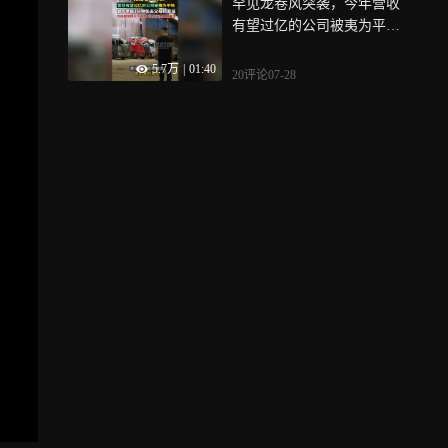
罕见龙卷风突袭，今年营收
乐节、乌镇戏剧节巡游…17
有望过亿的公司被夷为平
点～21点，锁定湖北日报直
地……湖北老板3分钟内同时
播间抢开业福利券！
5.7万
|
01:40
失去了父母和家当，在他感
20评论
07-28
觉撑不下去时，公司2天内绝
境重生