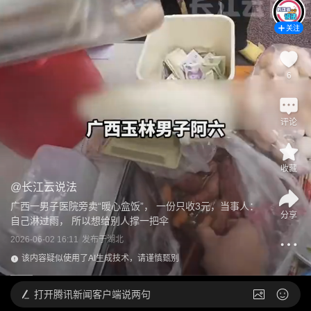
关注
6
评论
收藏
@
长江云说法
广西一男子医院旁卖“暖心盒饭”， 一份只收3元，当事人：
分享
自己淋过雨， 所以想给别人撑一把伞
2026-06-02 16:11
发布于
湖北
该内容疑似使用了AI生成技术，请谨慎甄别
打开
腾讯新闻客户端说两句