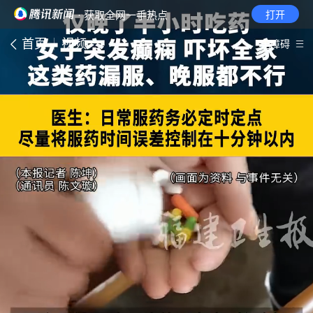
· 获取全网一手热点
打开
首页
视频
无障碍