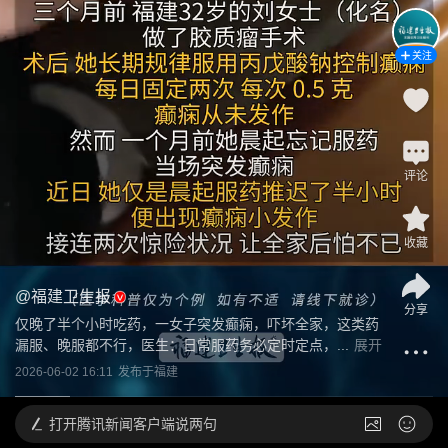
关注
评论
收藏
@
福建卫生报
分享
仅晚了半个小时吃药，一女子突发癫痫，吓坏全家，这类药
漏服、晚服都不行，医生：日常服药务必定时定点，...
展开
2026-06-02 16:11
发布于
福建
打开
腾讯新闻客户端说两句