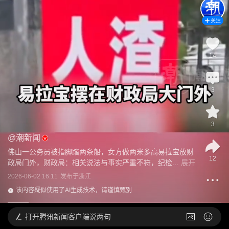
关注
14
3
3
@
潮新闻
佛山一公务员被指脚踏两条船，女方做两米多高易拉宝放财
12
政局门外，财政局：相关说法与事实严重不符，纪检...
展开
2026-06-02 16:11
发布于
浙江
该内容疑似使用了AI生成技术，请谨慎甄别
打开
腾讯新闻客户端说两句