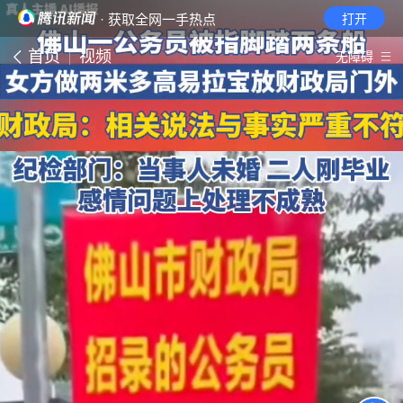
· 获取全网一手热点
打开
首页
视频
无障碍