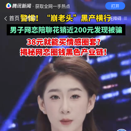
· 获取全网一手热点
打开
首页
视频
无障碍