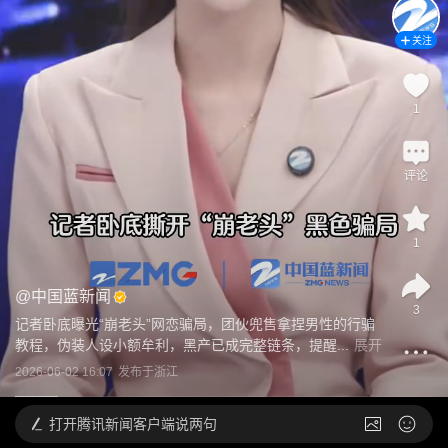
关注
1
评论
1
@
中国蓝新闻
3
记者卧底曝光“崩老头”网恋骗局，团伙兜售拿捏男性的行骗
教程，伪装人设小额牟利，黑产已成完整链条，提醒...
展开
2026-06-02 16:07
发布于
浙江
打开
腾讯新闻客户端说两句