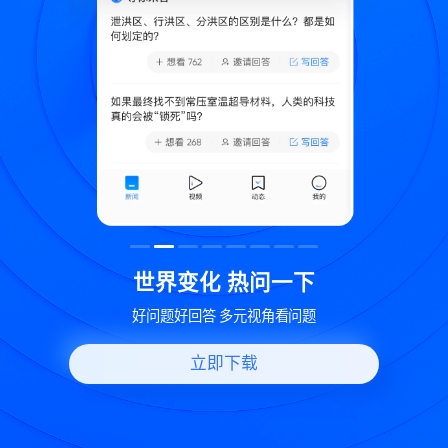
致
世界变化 热问一下
好问题好回答 多元视角看问题
立即下载