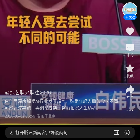
关注
评论
收藏
@
综艺职来职往2026
分享
白伟民深度解读AI行业发展趋势，鼓励年轻人勇敢尝试不同
可能，先奔跑，再调整姿势，努力拓宽人生边界
2026-06-02 15:59
发布于
北京
打开
腾讯新闻客户端说两句