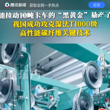
· 获取全网一手热点
打开
首页
视频
无障碍