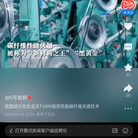
关注
198
10
33
20
@
5号视频
我国成功攻克湿法T1000级高性能碳纤维关键技术
2026-06-02 15:56
发布于
北京
打开
腾讯新闻客户端说两句