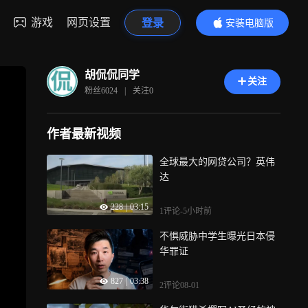
游戏
网页设置
登录
安装电脑版
内容更精彩
胡侃侃同学
关注
粉丝
6024
|
关注
0
作者最新视频
全球最大的网贷公司？英伟
达
228
|
03:15
1评论
-5小时前
不惧威胁中学生曝光日本侵
华罪证
827
|
03:38
2评论
08-01