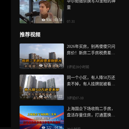
华尔街猎杀撰写AI圣经的神
童
934
|
03:54
07-31
推荐视频
2026年买房，别再傻傻只问
房价！新房二手房税费差别
很大，买房前一定要算清楚
1.2万
|
05:20
1评论
20小时前
同一个小区，有人降50万还
卖不掉，有人挂牌就被看
上，差别在哪？
5.9万
|
07:22
3评论
07-10
上海国企下场收购二手房，
盘活存量住房，打通置换链
条助力市场良性循环
122
|
04:38