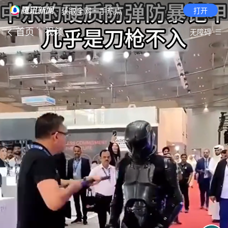
· 获取全网一手热点
打开
首页
视频
无障碍