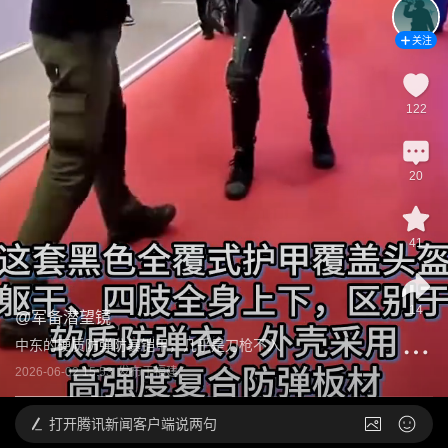
关注
122
20
41
14
@
军备潜望镜
中东的硬质防弹防暴铠甲，几乎是刀枪不入
2026-06-02 15:53
发布于
福建
打开
腾讯新闻客户端说两句