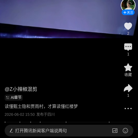
关注
2
1
收藏
@
Z小辣椒混剪
1
AI章节
读懂甄士隐和贾雨村，才算读懂红楼梦
2026-06-02 15:50
发布于
四川
打开
腾讯新闻客户端说两句