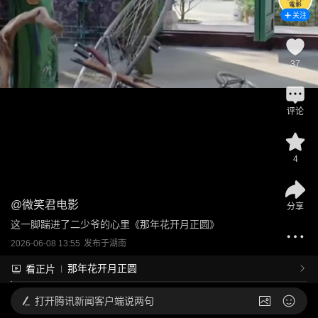
关注
37
评论
4
@
微笑君电影
分享
这一脚踹进了二少爷的心里《那年花开月正圆》
2026-06-08 13:55
发布于
湖南
那年花开月正圆
看正片
打开
腾讯新闻客户端说两句