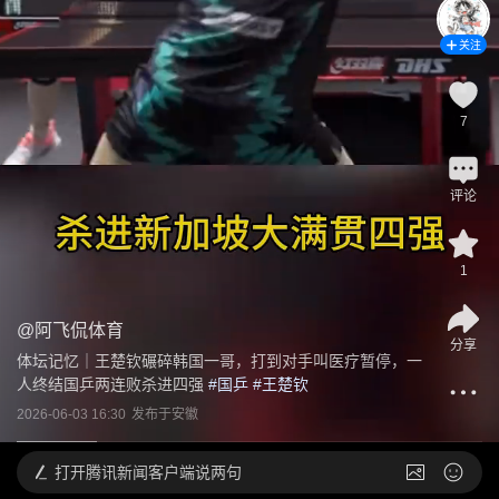
关注
7
评论
1
@
阿飞侃体育
分享
体坛记忆｜王楚钦碾碎韩国一哥，打到对手叫医疗暂停，一
人终结国乒两连败杀进四强
 #
国乒
 #
王楚钦
2026-06-03 16:30
发布于
安徽
打开
腾讯新闻客户端说两句