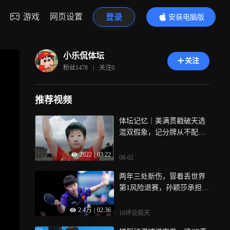
游戏
网页设置
登录
安装电脑版
内容更精彩
小乐侃体坛
关注
粉丝
1478
|
关注
0
推荐视频
体坛记忆｜美满贯戳破天选
混双假象，记分牌从不配合
CP 偶像剧
2022
|
03:22
08-02
两年三处新伤，冒着丢世界
第1风险退赛，孙颖莎承担有
多重 | 赛点
2.4万
|
02:36
10评论
前天