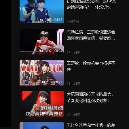
拼到红温被说害羞，这CP真
的磕得动吗？｜体坛记忆
2168
|
04:15
9小时前
气场拉满，王楚钦谈亚运会
满怀家国荣誉感，誓要圆满
拿下所有参赛项目挑战
3837
|
00:24
17小时前
王楚钦：给你机会也把握不
住
219
|
00:23
11小时前
大范围调动拉开攻防局势，
节奏变化制造强攻假象，台
内吸短二跳终结比分
219
|
00:29
18小时前
无排名选手和世排第一的差