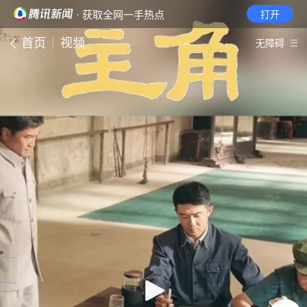
· 获取全网一手热点
打开
首页
视频
无障碍