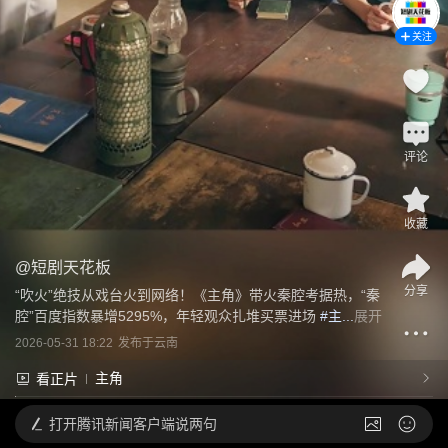
关注
评论
收藏
@
短剧天花板
分享
“吹火”绝技从戏台火到网络！《主角》带火秦腔考据热，“秦
腔”百度指数暴增5295%，年轻观众扎堆买票进场
 #主...
展开
2026-05-31 18:22
发布于
云南
主角
看正片
打开
腾讯新闻客户端说两句