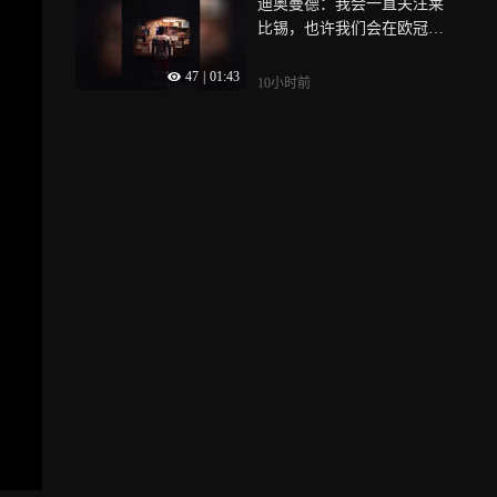
迪奥曼德：我会一直关注莱
比锡，也许我们会在欧冠赛
场相遇
47
|
01:43
10小时前