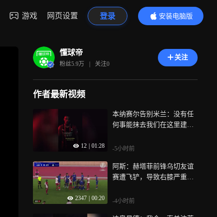
游戏
网页设置
登录
安装电脑版
内容更精彩
懂球帝
关注
粉丝
5.9万
|
关注
0
作者最新视频
本纳赛尔告别米兰：没有任
何事能抹去我们在这里建立
起的回忆
12
|
01:28
-5小时前
阿斯：赫塔菲前锋乌切友谊
赛遭飞铲，导致右膝严重受
伤赛季报销
2347
|
00:20
-4小时前