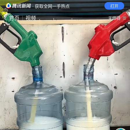
· 获取全网一手热点
打开
首页
视频
无障碍