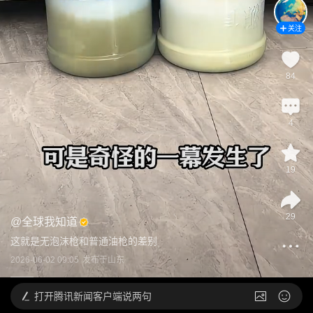
关注
84
4
19
29
@
全球我知道
这就是无泡沫枪和普通油枪的差别
2026-06-02 09:05
发布于
山东
打开
腾讯新闻客户端说两句