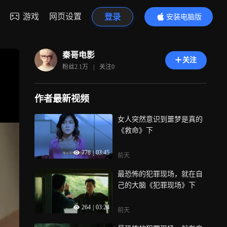
游戏
网页设置
登录
安装电脑版
内容更精彩
秦哥电影
关注
粉丝
2.1万
|
关注
0
作者最新视频
女人突然意识到噩梦是真的
《救命》下
778
|
03:45
前天
最恐怖的犯罪现场，就在自
己的大脑《犯罪现场》下
264
|
03:24
前天