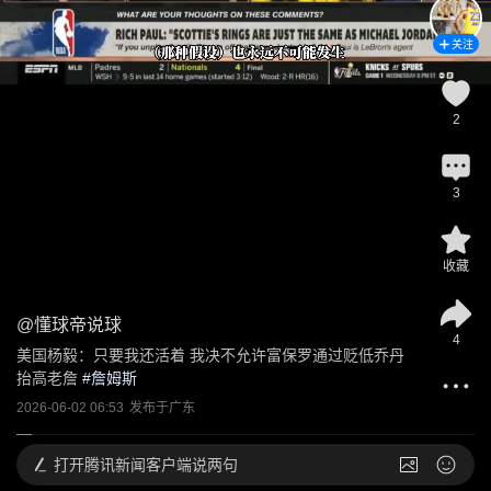
关注
2
3
收藏
@
懂球帝说球
4
美国杨毅：只要我还活着 我决不允许富保罗通过贬低乔丹
抬高老詹
 #
詹姆斯
2026-06-02 06:53
发布于
广东
打开
腾讯新闻客户端说两句