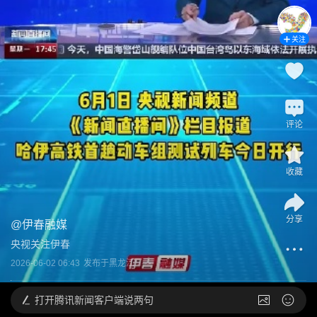
关注
评论
收藏
分享
@
伊春融媒
央视关注伊春
2026-06-02 06:43
发布于
黑龙江
打开
腾讯新闻客户端说两句