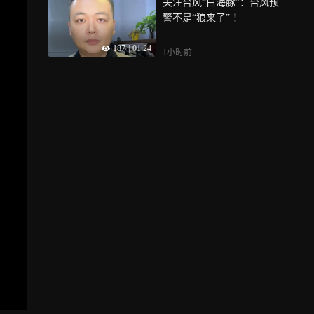
关注台风“白海豚”：台风预
警不是“狼来了” ！
187
|
01:24
1小时前