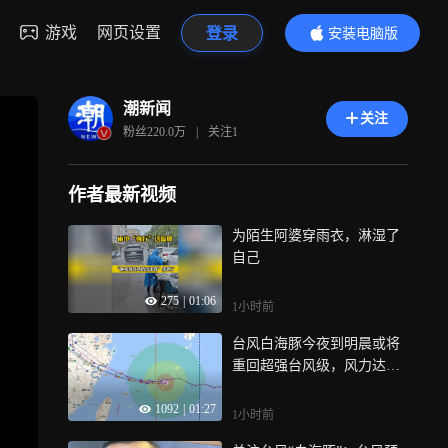
游戏
网页设置
登录
安装电脑版
内容更精彩
潮新闻
关注
粉丝
220.0万
|
关注
1
作者最新视频
为陌生阿婆穿雨衣，淋湿了
自己
275
|
01:06
1小时前
台风白海豚今夜到明晨或将
重回超强台风级，风力达到1
6级！
1092
|
01:27
1小时前