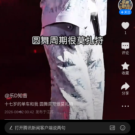
关注
1
评论
收藏
分享
@
乐D知音
十七岁的单车和我 圆舞周期很莫扎特
2026-06-02 00:42
发布于
江苏
打开
腾讯新闻客户端说两句