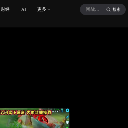
财经
AI
更多
团战我先溜
搜索