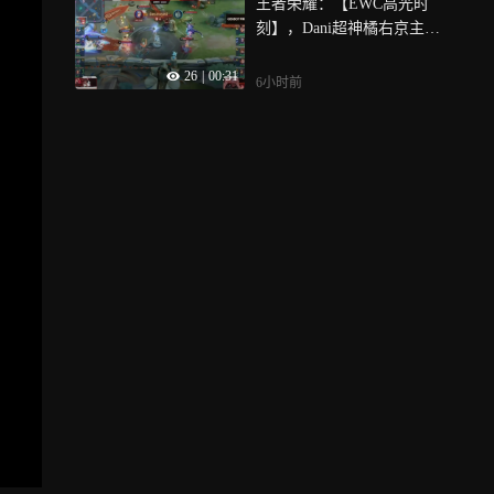
王者荣耀：【EWC高光时
刻】，Dani超神橘右京主宰
比赛，INF零封S8UL挺进胜
26
|
00:31
者组！
6小时前