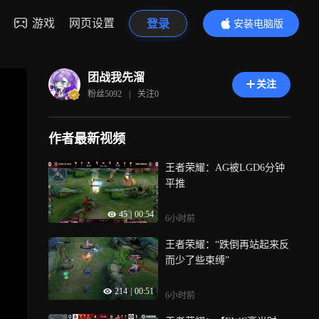
游戏
网页设置
登录
安装电脑版
内容更精彩
团战我先溜
关注
粉丝
5092
|
关注
0
作者最新视频
王者荣耀：AG被LGD6分钟
平推
45
|
00:54
6小时前
王者荣耀：“跌倒再站起来反
而少了些束缚”
214
|
00:51
6小时前