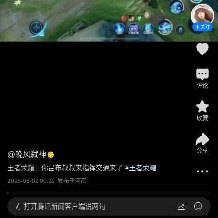
关注
评论
收藏
分享
@
晚风弑神
王者荣耀：你吕布叔叔来指挥交通来了
 #
王者荣耀
2026-06-02 00:32
发布于
河南
打开
腾讯新闻客户端说两句