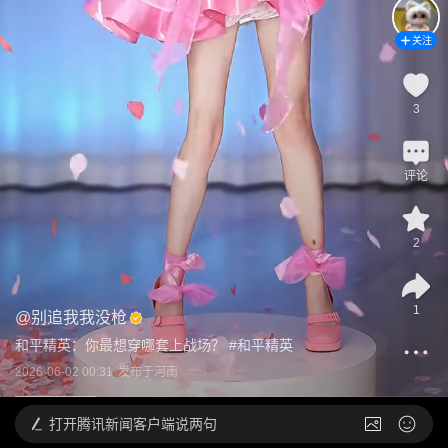
关注
3
评论
2
1
@
别追我我没枪
和平精英：你最想穿哪套上战场？
 #
和平精英
2026-06-02 00:31
发布于
河南
打开
腾讯新闻客户端说两句