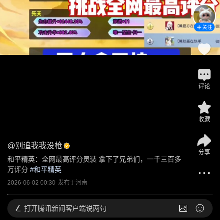
关注
评论
收藏
@
别追我我没枪
分享
和平精英：全网最高评分灵装 拿下了兄弟们，一千三百多
万评分
 #
和平精英
2026-06-02 00:30
发布于
河南
打开
腾讯新闻客户端说两句