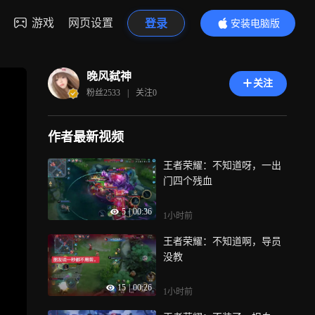
游戏
网页设置
登录
安装电脑版
内容更精彩
晚风弑神
关注
粉丝
2533
|
关注
0
作者最新视频
王者荣耀：不知道呀，一出
门四个残血
5
|
00:36
1小时前
王者荣耀：不知道啊，导员
没教
15
|
00:26
1小时前