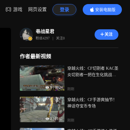
游戏
网页设置
登录
安装电脑版
内容更精彩
巷战星君
关注
粉丝
4297
|
关注
0
作者最新视频
穿越火线：CF切割者 KAC圣
炎切割者一把在生化挑战都
很出色的武器
6
|
00:24
刚刚
穿越火线：CF手游爽抽节！
神话夺宝币专场
2
|
01:11
刚刚