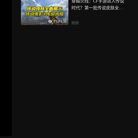
穿越火线：CF手游进入传说
时代？第一批传说皮肤全方
位展示
1
|
03:56
刚刚