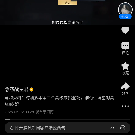
关注
评论
收藏
@
巷战星君
分享
穿越火线：时隔多年第二个高级戒指登场，谁有仨满星的高
级戒指？
2026-06-02 00:29
发布于
河南
打开
腾讯新闻客户端说两句