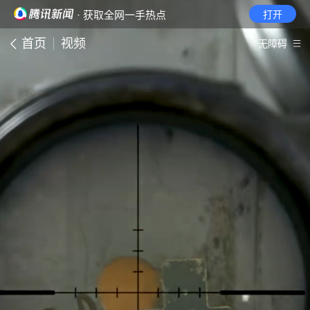
· 获取全网一手热点
打开
首页
视频
无障碍